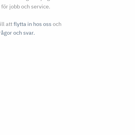
 för jobb och service.
ll att
flytta in hos oss
och
rågor och svar.