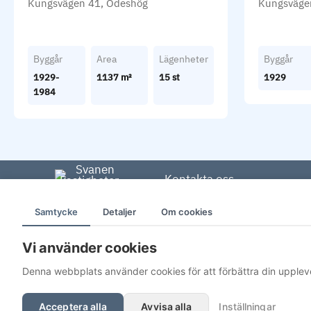
Kungsvägen 41, Ödeshög
Kungsväge
Byggår
Area
Lägenheter
Byggår
1929-
1137 m²
15 st
1929
1984
Kontakta oss
Duvedalsgatan 20,
Samtycke
Detaljer
Om cookies
59160 Motala
Vi använder cookies
013-461 09 77
Denna webbplats använder cookies för att förbättra din upplev
Öppet vardagar 08-17
info@svanenfast.se
Acceptera alla
Avvisa alla
Inställningar