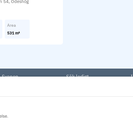
n 54, Ödeshög
Area
531 m²
Svanen
Sök ledigt
Våra fastigheter
Lägenheter
I
Hållbarhet
Lokaler
Kontakt
Övrigt
T
else.