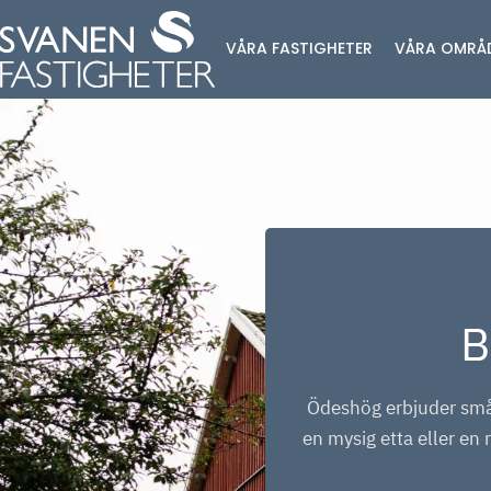
Hoppa till innehåll
VÅRA FASTIGHETER
VÅRA OMRÅ
B
Ödeshög erbjuder små
en mysig etta eller en 