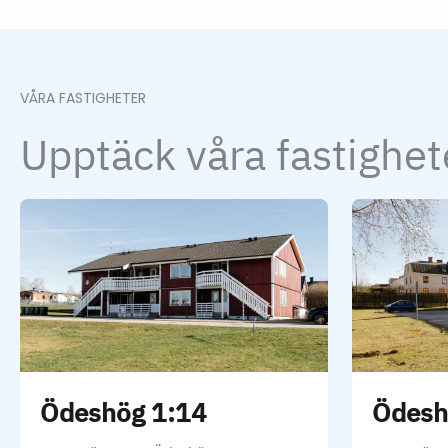
Hoppa över karusellen
VÅRA FASTIGHETER
Upptäck våra fastighet
Ödeshög 1:14
Ödesh