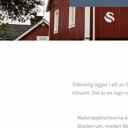
Ödeshög ligger i ett av
silhuett. Det är en lugn
Naturupplevelserna är
klosterruin, medan Vä