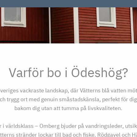
Varför bo i Ödeshög?
 Sveriges vackraste landskap, där Vätterns blå vatten 
 och trygg ort med genuin småstadskänsla, perfekt för di
bakom dig utan att tumma på livskvaliteten.
 i världsklass – Omberg bjuder på vandringsleder, utsik
tterns stränder lockar till bad och fiske. Rödgavel och