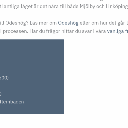
t lantliga läget är det nära till både Mjölby och Linköping
 till Ödeshög? Läs mer om
Ödeshög
eller om hur det går ti
i processen. Har du frågor hittar du svar i våra
vanliga f
500)
)
ätternbaden