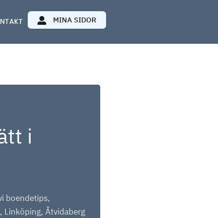
MINA SIDOR
NTAKT
tt i
vi boendetips,
, Linköping, Åtvidaberg