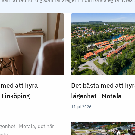
 samlat råd för dig som tar steget till din första egna hyresr
 med att hyra
Det bästa med att hyr
i Linköping
lägenhet i Motala
11 jul 2026