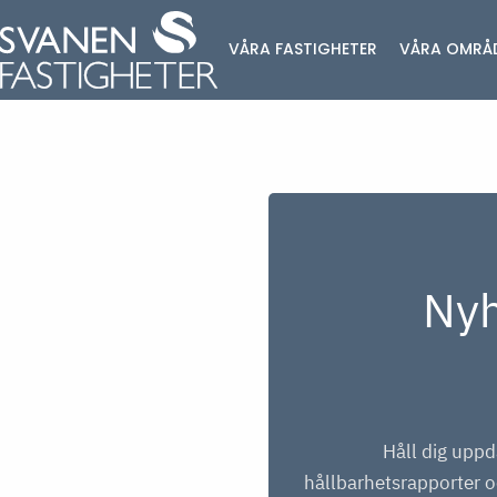
Hoppa till innehåll
VÅRA FASTIGHETER
VÅRA OMRÅ
Nyh
Håll dig uppd
hållbarhetsrapporter o