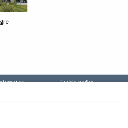
ägre
Information
Sociala medier
ntegritetspolicy
Mina sidor
Felanmälan
illval