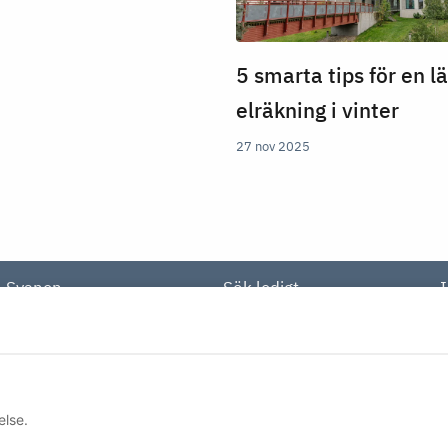
5 smarta tips för en l
elräkning i vinter
27 nov 2025
Svanen
Sök ledigt
Våra fastigheter
Lägenheter
I
Hållbarhet
Lokaler
Kontakt
Övrigt
T
else.